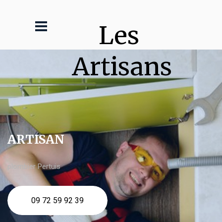
Les 
Artisans
ARTISAN
plombier Pertuis
09 72 59 92 39