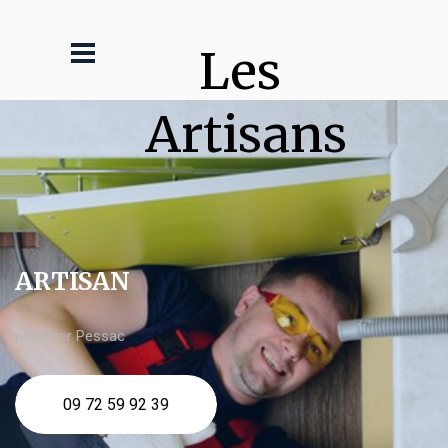
Les 
Artisans
ARTISAN
plombier Pessac
09 72 59 92 39