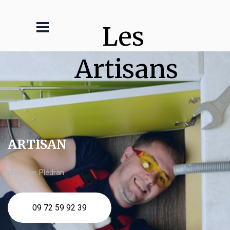
Les 
Artisans
ARTISAN
plombier Plédran
09 72 59 92 39