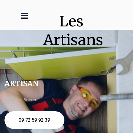
Les 
Artisans
ARTISAN
plombier Ploeren
09 72 59 92 39