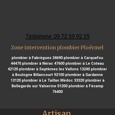
Téléphone: 09 72 59 92 39
Zone intervention plombier Ploërmel
plombier à Fabrègues 34690
plombier à Carquefou
44470
plombier à Nérac 47600
plombier à Le Coteau
42120
plombier à Septèmes les Vallons 13240
plombier
à Boulogne Billancourt 92100
plombier à Gardanne
13120
plombier à Le Taillan Médoc 33320
plombier à
Bellegarde sur Valserine 01200
plombier à Fécamp
76400
Artisan 