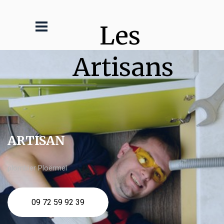
Les 
Artisans
ARTISAN
plombier Ploërmel
09 72 59 92 39