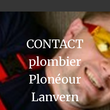
CONTACT
plombier
Plonéour
Lanvern