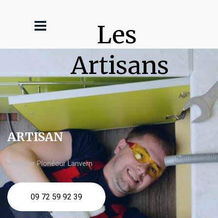
Les 
Artisans
ARTISAN
plombier Plonéour Lanvern
09 72 59 92 39