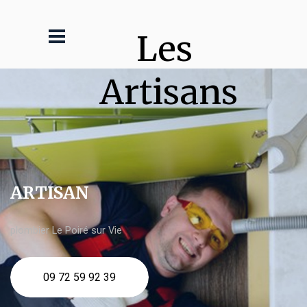
Les 
Artisans
ARTISAN
plombier Le Poiré sur Vie
09 72 59 92 39