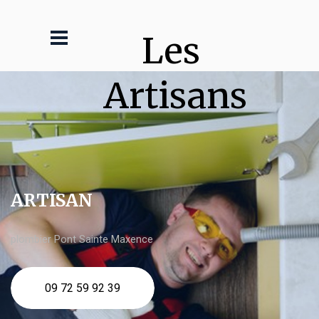
Les 
Artisans
ARTISAN
plombier Pont Sainte Maxence
09 72 59 92 39