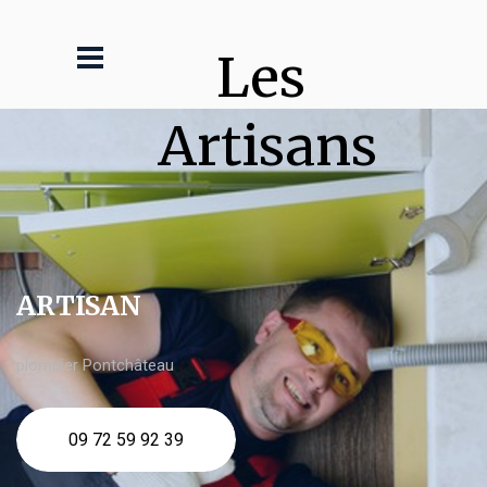
Les 
Artisans
ARTISAN
plombier Pontchâteau
09 72 59 92 39