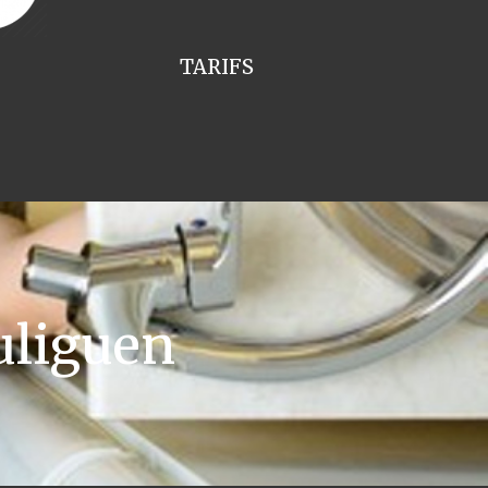
TARIFS
uliguen