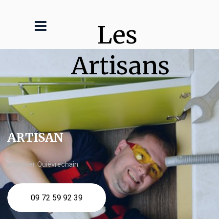
Les 
Artisans
ARTISAN
plombier Quiévrechain
09 72 59 92 39