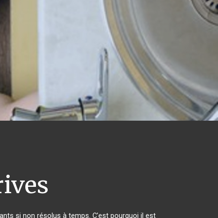
ives
nts si non résolus à temps. C'est pourquoi il est