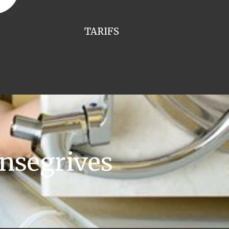
TARIFS
nsegrives