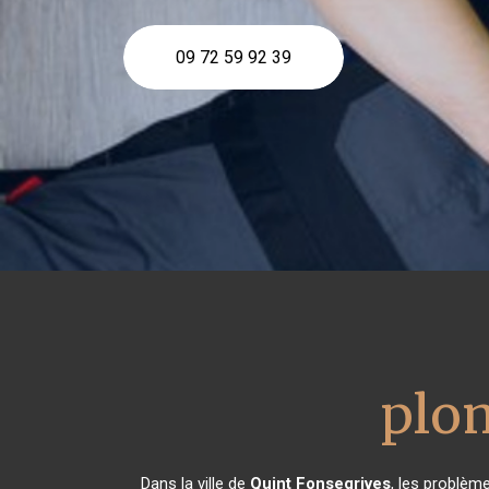
09 72 59 92 39
plo
Dans la ville de
Quint Fonsegrives
, les problèm