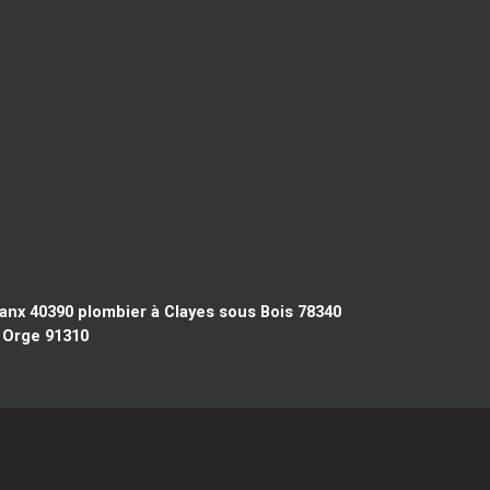
nanx 40390
plombier à Clayes sous Bois 78340
 Orge 91310