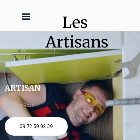
Les 
Artisans
ARTISAN
plombier Rezé
09 72 59 92 39