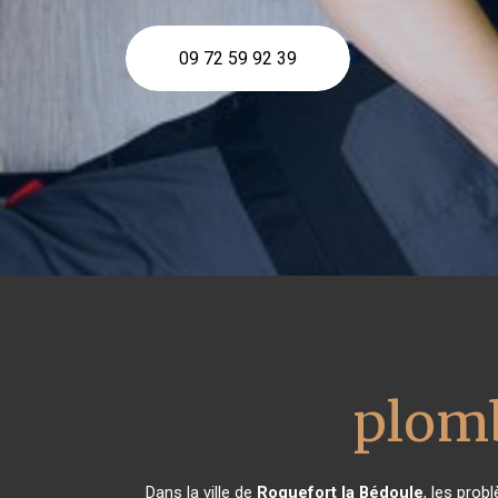
09 72 59 92 39
plom
Dans la ville de
Roquefort la Bédoule
, les prob