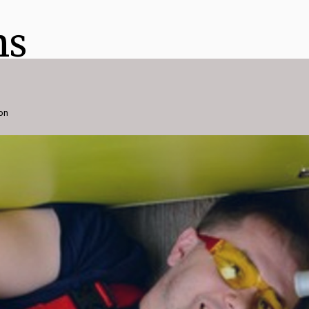
ns
ion