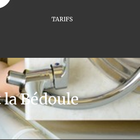
TARIFS
la Bédoule