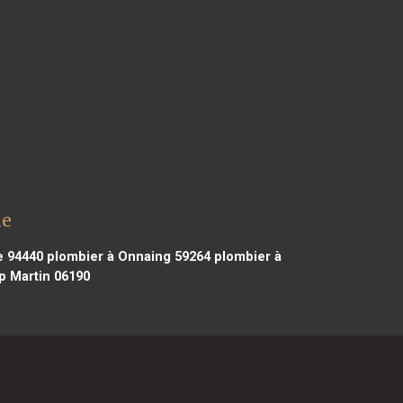
le
e 94440
plombier à Onnaing 59264
plombier à
 Martin 06190