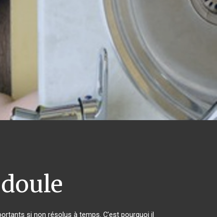
édoule
rtants si non résolus à temps. C'est pourquoi il