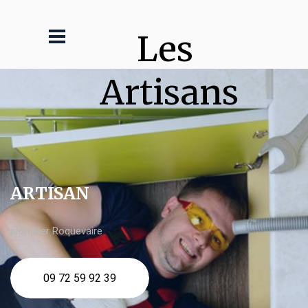
Les 
Artisans
ARTISAN
plombier Roquevaire
09 72 59 92 39