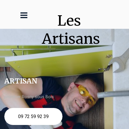
Les 
Artisans
ARTISAN
plombier Rosny sous Bois
09 72 59 92 39