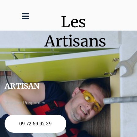
Les 
Artisans
ARTISAN
plombier Rosporden
09 72 59 92 39