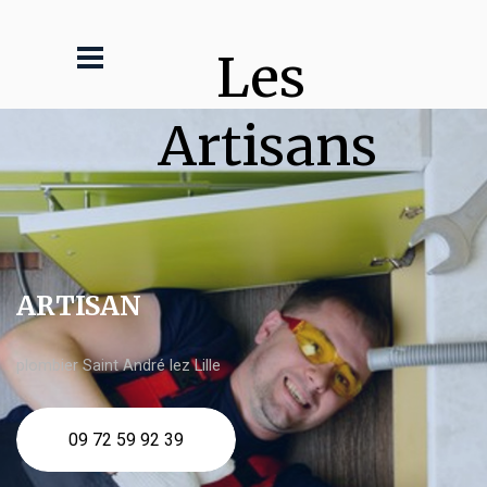
Les 
Artisans
ARTISAN
plombier Saint André lez Lille
09 72 59 92 39