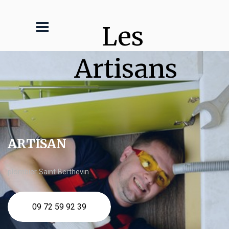
Les 
Artisans
ARTISAN
plombier Saint Berthevin
09 72 59 92 39