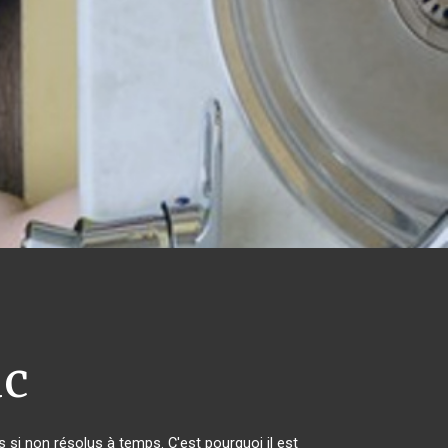
uc
si non résolus à temps. C'est pourquoi il est