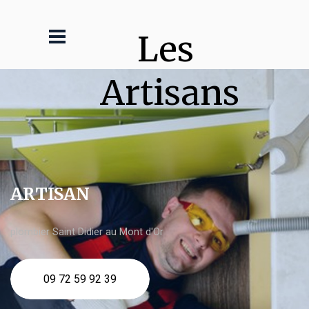
Les 
Artisans
ARTISAN
plombier Saint Didier au Mont d'Or
09 72 59 92 39