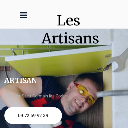
Les 
Artisans
ARTISAN
plombier Saint Germain lès Corbeil
09 72 59 92 39