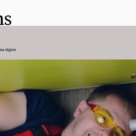
ns
 sa région