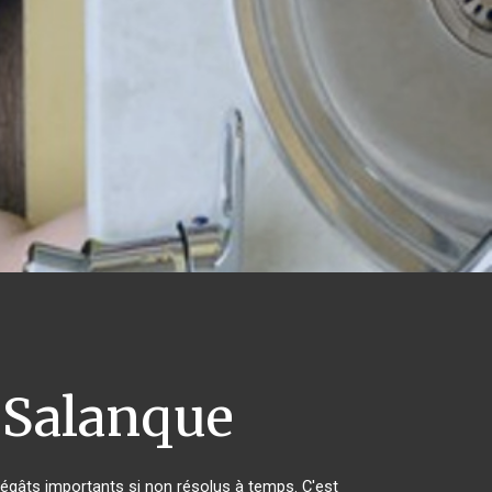
a Salanque
égâts importants si non résolus à temps. C'est