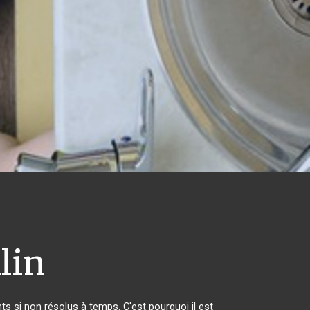
lin
s si non résolus à temps. C'est pourquoi il est