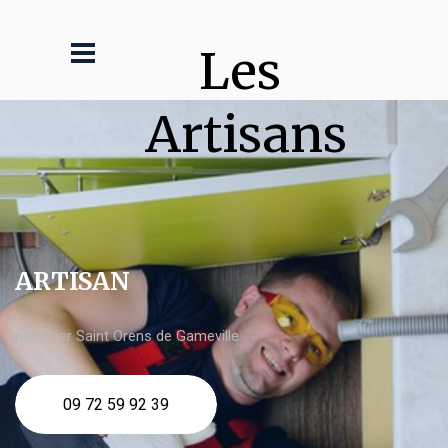
Les 
Artisans
ARTISAN
plombier Saint Orens de Gameville
09 72 59 92 39