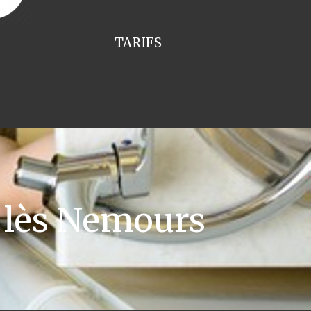
TARIFS
 lès Nemours