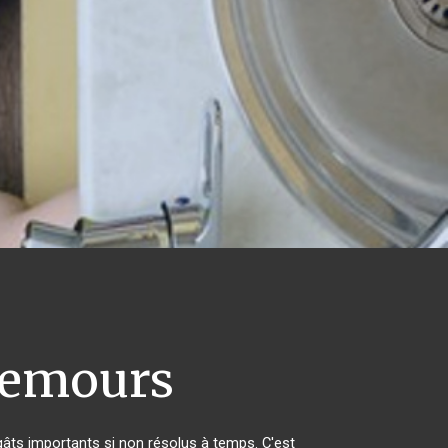
 Nemours
âts importants si non résolus à temps. C'est