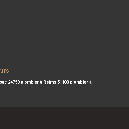
ours
ssac 24750
plombier à Reims 51100
plombier à