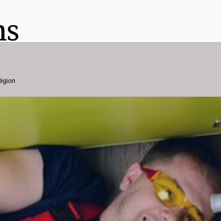
ns
région