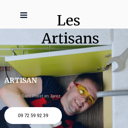
Les 
Artisans
ARTISAN
plombier Saint Priest en Jarez
09 72 59 92 39