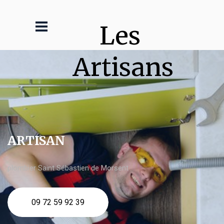
Les 
Artisans
ARTISAN
plombier Saint Sébastien de Morsent
09 72 59 92 39