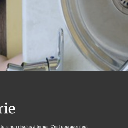
rie
s si non résolus à temps. C'est pourquoi il est