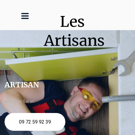
Les 
Artisans
ARTISAN
plombier Saran
09 72 59 92 39