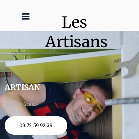
Les 
Artisans
ARTISAN
plombier Sceaux
09 72 59 92 39