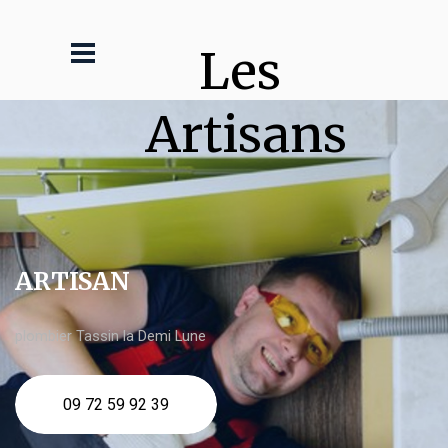
Les 
Artisans
ARTISAN
plombier Tassin la Demi Lune
09 72 59 92 39