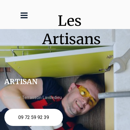
Les 
Artisans
ARTISAN
plombier Terrasson Lavilledieu
09 72 59 92 39