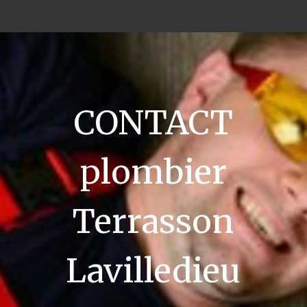
CONTACT
plombier
Terrasson
Lavilledieu