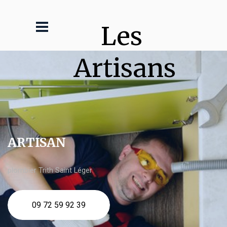
Les 
Artisans
ARTISAN
plombier Trith Saint Léger
09 72 59 92 39