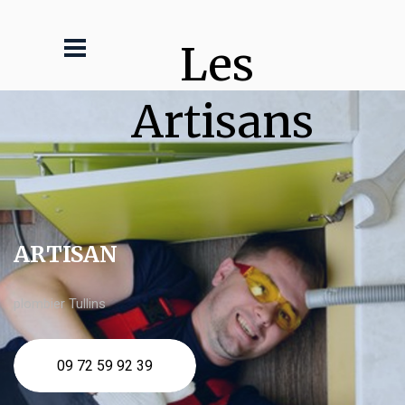
Les 
Artisans
ARTISAN
plombier Tullins
09 72 59 92 39