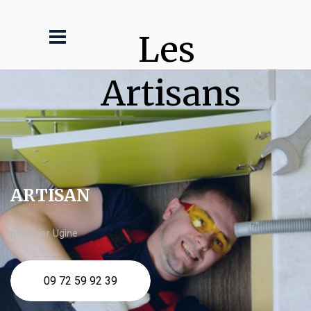
Les 
Artisans
ARTISAN
plombier Ugine
09 72 59 92 39