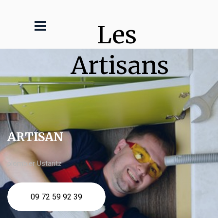
Les 
Artisans
ARTISAN
plombier Ustaritz
09 72 59 92 39