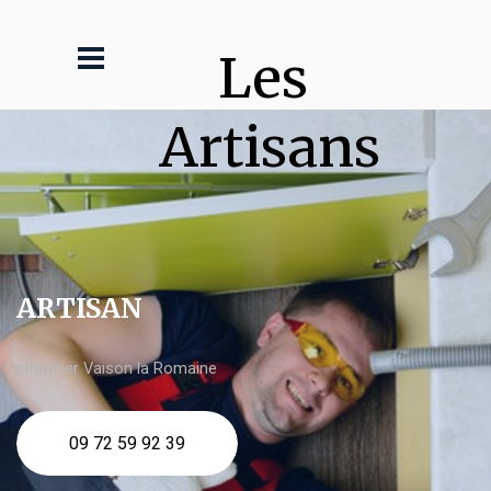
Les 
Artisans
ARTISAN
plombier Vaison la Romaine
09 72 59 92 39