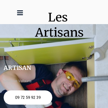
Les 
Artisans
ARTISAN
plombier Vallauris
09 72 59 92 39