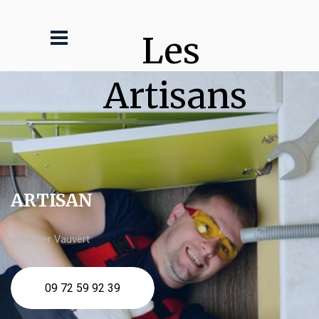
Les 
Artisans
ARTISAN
plombier Vauvert
09 72 59 92 39