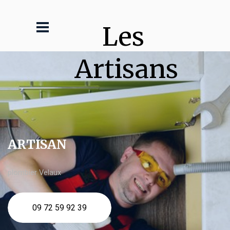
Les 
Artisans
ARTISAN
plombier Velaux
09 72 59 92 39