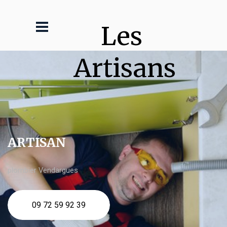
Les 
Artisans
ARTISAN
plombier Vendargues
09 72 59 92 39