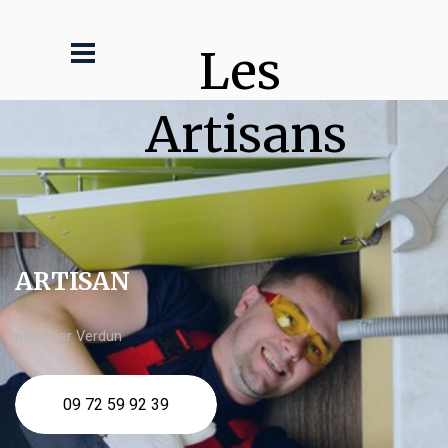
Les 
Artisans
ARTISAN
plombier Verdun
09 72 59 92 39