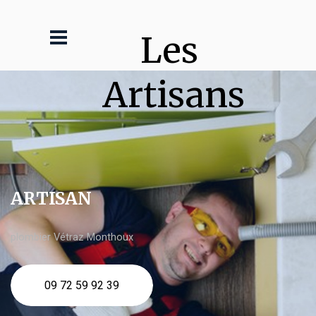
Les 
Artisans
ARTISAN
plombier Vétraz Monthoux
09 72 59 92 39