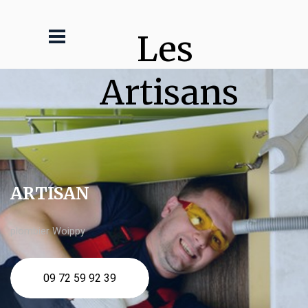
Les 
Artisans
ARTISAN
plombier Woippy
09 72 59 92 39