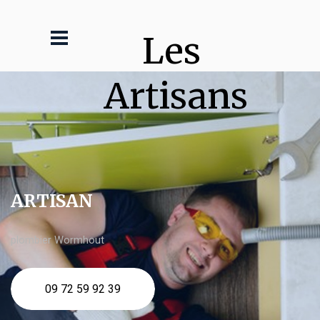
Les 
Artisans
ARTISAN
plombier Wormhout
09 72 59 92 39